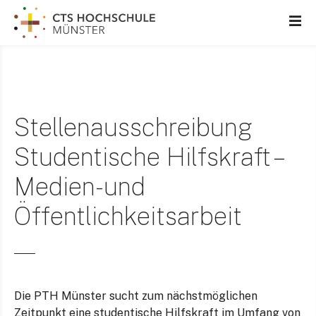
Z
u
m
I
n
h
a
Stellenausschreibung
l
t
Studentische Hilfskraft –
s
p
Medien- und
r
Öffentlichkeitsarbeit
i
n
g
e
n
Die PTH Münster sucht zum nächstmöglichen
Zeitpunkt eine studentische Hilfskraft im Umfang von