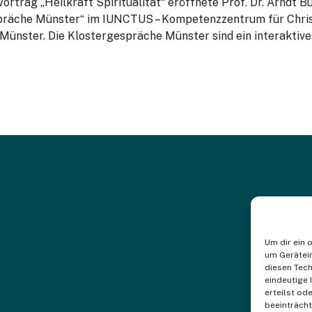
rtrag „Heilkraft Spiritualität“ eröffnete Prof. Dr. Arndt B
präche Münster“ im IUNCTUS – Kompetenzzentrum für Christ
ünster. Die Klostergespräche Münster sind ein interaktiv
Um dir ein 
um Gerätei
diesen Tech
eindeutige 
erteilst o
beeinträcht