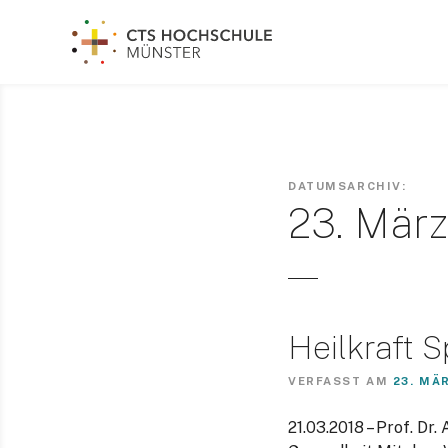
Z
u
m
I
n
h
a
l
DATUMSARCHIV:
t
23. März
s
p
r
i
n
Heilkraft Sp
g
e
VERFASST AM
23. MÄ
n
21.03.2018 – Prof. Dr